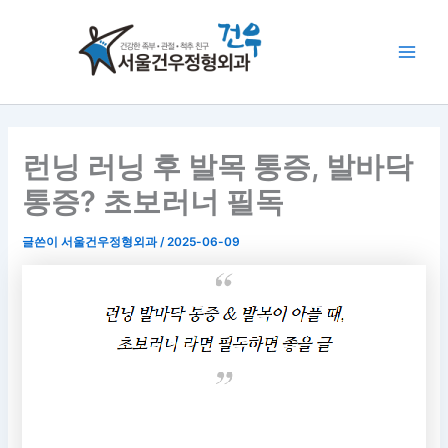
콘
Main
텐
Men
츠
로
건
너
뛰
런닝 러닝 후 발목 통증, 발바닥
기
통증? 초보러너 필독
글쓴이
서울건우정형외과
/
2025-06-09