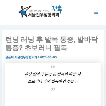
콘
Main
텐
Men
츠
로
건
너
뛰
런닝 러닝 후 발목 통증, 발바닥
기
통증? 초보러너 필독
글쓴이
서울건우정형외과
/
2025-03-03