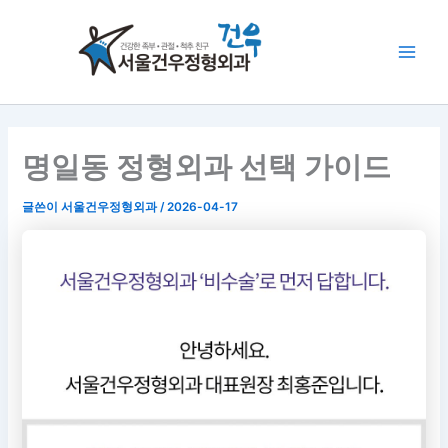
콘
Main
텐
Men
츠
로
건
너
뛰
명일동 정형외과 선택 가이드
기
글쓴이
서울건우정형외과
/
2026-04-17