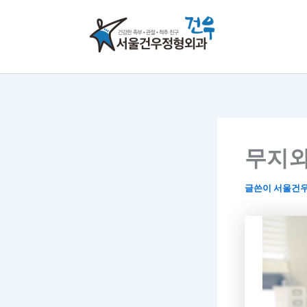
콘
텐
츠
로
건
너
뛰
기
무지외
글쓴이
서울건