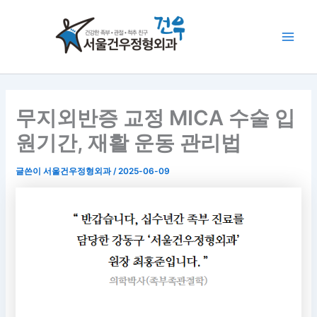
콘
Main
텐
Men
츠
로
건
너
뛰
무지외반증 교정 MICA 수술 입
기
원기간, 재활 운동 관리법
글쓴이
서울건우정형외과
/
2025-06-09