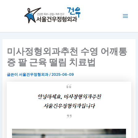
콘
Main
텐
Men
츠
로
건
너
뛰
미사정형외과추천 수영 어깨통
기
증 팔 근육 떨림 치료법
글쓴이
서울건우정형외과
/
2025-06-09