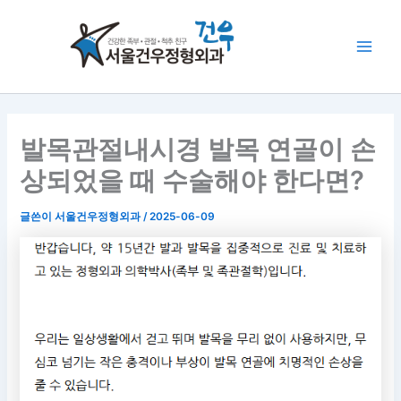
콘
Main
텐
Men
츠
로
건
너
뛰
발목관절내시경 발목 연골이 손
기
상되었을 때 수술해야 한다면?
글쓴이
서울건우정형외과
/
2025-06-09