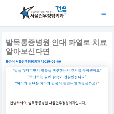
콘
Main
텐
Men
츠
로
건
너
뛰
발목통증병원 인대 파열로 치료
기
알아보신다면
글쓴이
서울건우정형외과
/
2025-06-09