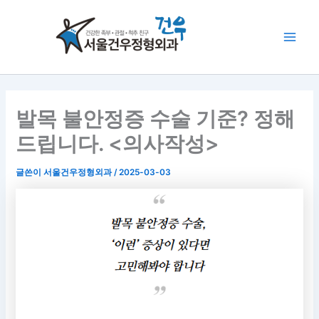
콘
Main
텐
Men
츠
로
건
너
뛰
발목 불안정증 수술 기준? 정해
기
드립니다. <의사작성>
글쓴이
서울건우정형외과
/
2025-03-03