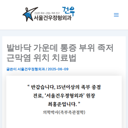
콘
Main
텐
Men
츠
로
건
너
뛰
발바닥 가운데 통증 부위 족저
기
근막염 위치 치료법
글쓴이
서울건우정형외과
/
2025-06-09