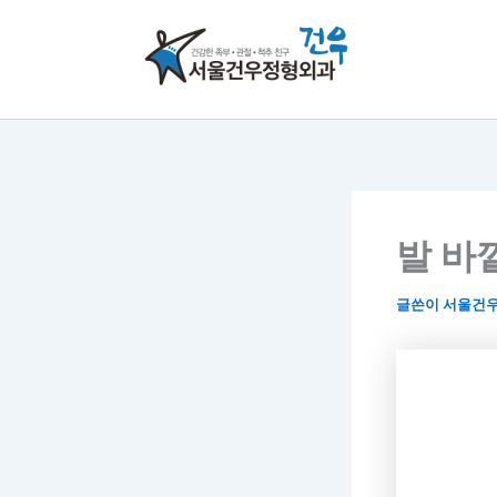
콘
텐
츠
로
건
너
뛰
기
발 바
글쓴이
서울건