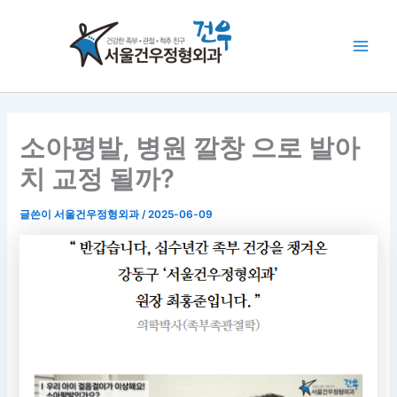
콘
Main
텐
Men
츠
로
건
너
뛰
소아평발, 병원 깔창 으로 발아
기
치 교정 될까?
글쓴이
서울건우정형외과
/
2025-06-09