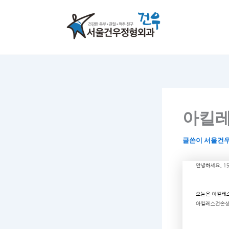
콘
텐
츠
로
건
너
뛰
기
아킬레
글쓴이
서울건