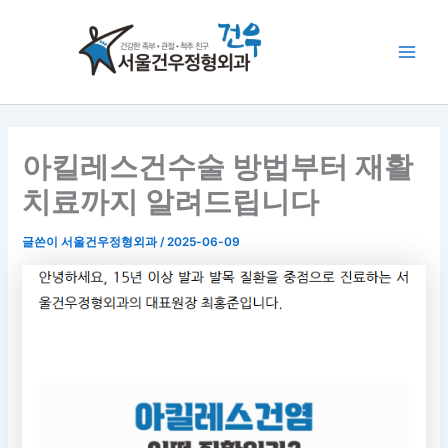
콘
Main
텐
Men
츠
로
건
너
뛰
아킬레스건수술 방법부터 재활
기
치료까지 알려드립니다
글쓴이
서울건우정형외과
/
2025-06-09