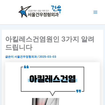
콘
Main
텐
Men
츠
로
건
너
뛰
아킬레스건염원인 3가지 알려
기
드립니다
글쓴이
서울건우정형외과
/
2025-03-03