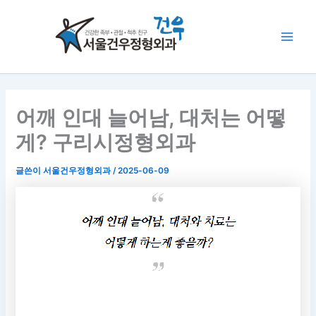
콘
Main
텐
Men
츠
로
건
너
뛰
어깨 인대 늘어남, 대처는 어떻
기
게? 구리시정형외과
글쓴이
서울건우정형외과
/
2025-06-09