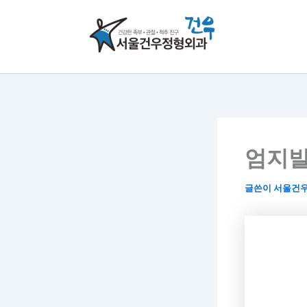
콘
텐
츠
로
건
너
뛰
기
엄지발가
글쓴이
서울건