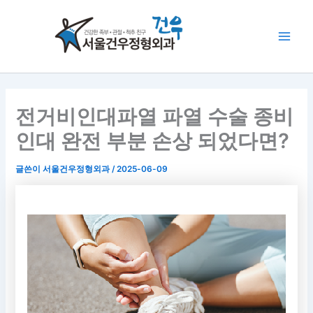
콘
Main
텐
Men
츠
로
건
너
뛰
전거비인대파열 파열 수술 종비
기
인대 완전 부분 손상 되었다면?
글쓴이
서울건우정형외과
/
2025-06-09