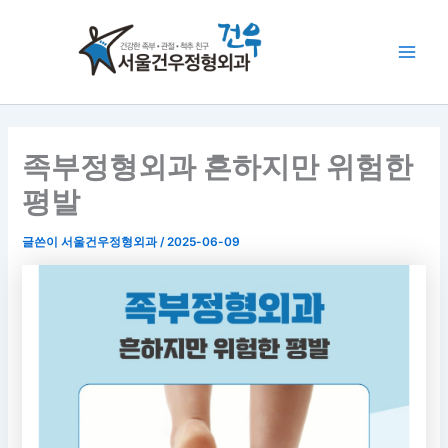
콘
Main
텐
Men
츠
로
건
너
뛰
족부정형외과 흔하지만 위험한
기
평발
글쓴이
서울건우정형외과
/
2025-06-09