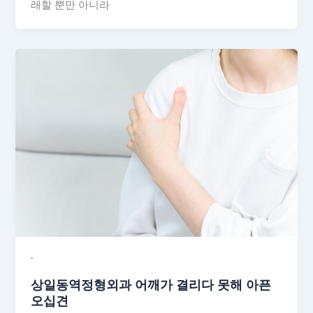
래할 뿐만 아니라
˙
상일동역정형외과 어깨가 결리다 못해 아픈
오십견