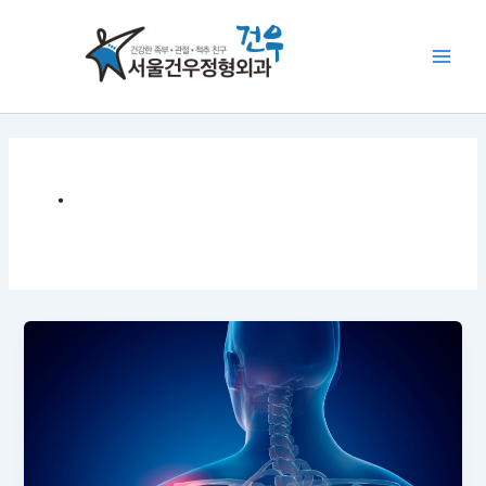
콘
Main
텐
Men
츠
로
건
너
뛰
기
˙