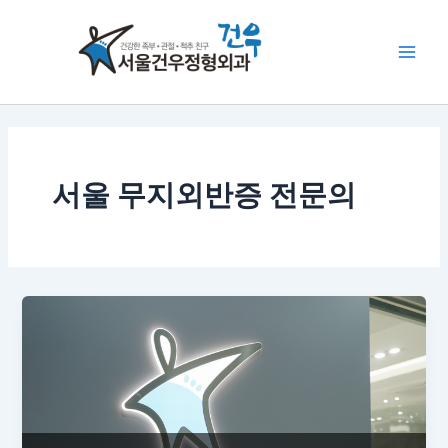
콘
Main
텐
Men
츠
로
건
너
뛰
기
서울 무지외반증 전문의