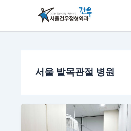
콘
텐
츠
로
건
너
뛰
기
서울 발목관절 병원