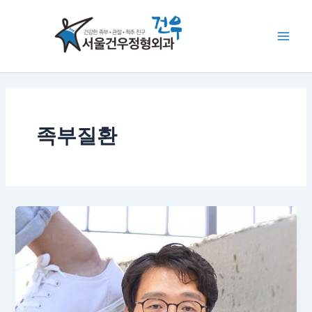
콘
Main
텐
Men
츠
로
건
너
뛰
기
족부질환