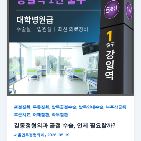
,
,
,
,
관절질환
무릎질환
발목골절수술
발목인대수술
부주상골증
,
,
후군치료
어깨질환
족부질환
길동정형외과 골절 수술, 언제 필요할까?
서울건우정형외과
/
2026-05-19