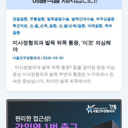
,
,
,
,
관절질환
무릎질환
발목골절수술
발목인대수술
부주상골증
,
,
,
,
후군치료
손,팔_손목_질환
손,팔/손목/질환
어깨질환
족부
질환
미사정형외과 발목 뒤쪽 통증, ‘이것’ 의심해
야
서울건우정형외과
/
2026-05-20
미사정형외과 발목 뒤쪽 통증? 힘줄 끊어짐 염증 의심
증상 미사정형외과 발목 주변의 통증은 누구에게나 친
숙한 증상입니다. 하지만 발목 뒤쪽에서의