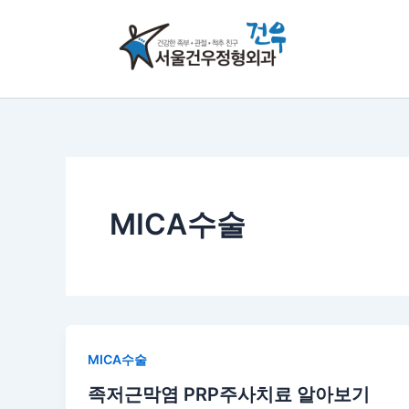
콘
텐
츠
로
건
너
뛰
기
MICA수술
MICA수술
족저근막염 PRP주사치료 알아보기