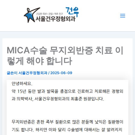
콘
Main
텐
Men
츠
로
건
너
뛰
MICA수술 무지외반증 치료 이
기
렇게 해야 합니다
글쓴이
서울건우정형외과
/
2025-06-09